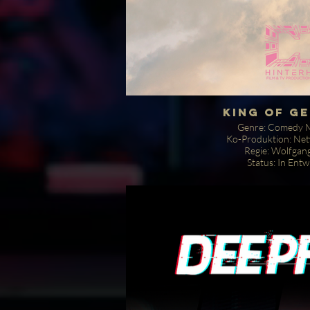
King of G
Genre: Comedy M
Ko-Produktion: Ne
Regie: Wolfgan
Status: In Entw