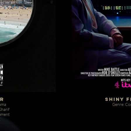
r
Shiny 
rama
Genre: Co
Sharif
opment
K