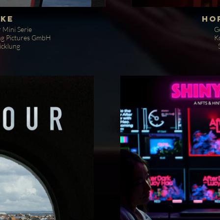
AKE
Ho
r Mini Serie
G
ng Pictures GmbH
K
icklung