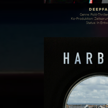
DEEPF
Genre: Polit-Thrille
Ko-Produktion: Zeitspru
Status: In Entw