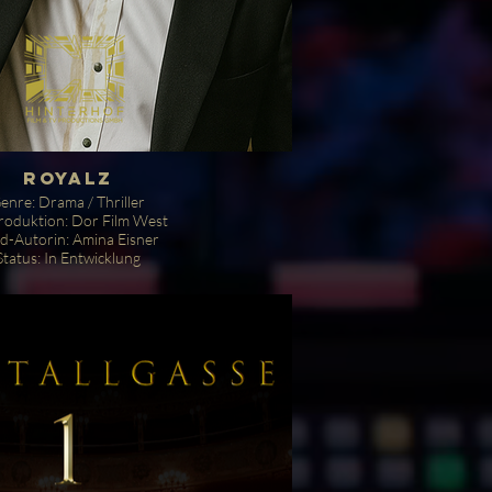
ROYALZ
enre: Drama / Thriller
roduktion: Dor Film West
d-Autorin: Amina Eisner
Status: In Entwicklung