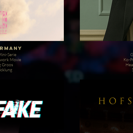
ermany
ini-Serie
G
twork Movie
Ko-P
g Groos
Hea
icklung