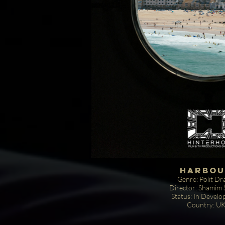
Harbou
Genre: Polit D
Director: Shamim 
Status: In Devel
Country: U